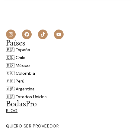
Países
🇪🇸 España
🇨🇱 Chile
🇲🇽 México
🇨🇴 Colombia
🇵🇪 Perú
🇦🇷 Argentina
🇺🇸 Estados Unidos
BodasPro
BLOG
QUIERO SER PROVEEDOR